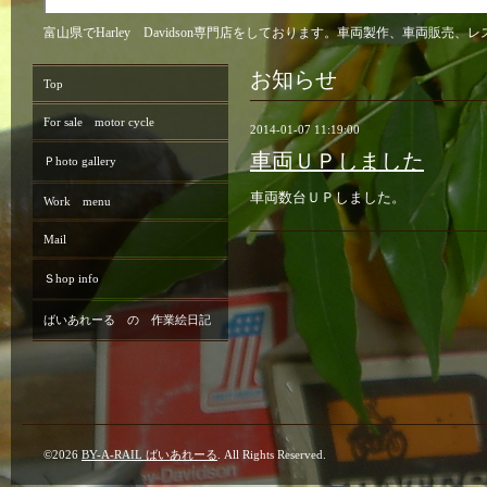
富山県でHarley Davidson専門店をしております。車両製作、車両販
お知らせ
Top
For sale motor cycle
2014-01-07 11:19:00
車両ＵＰしました
Ｐhoto gallery
車両数台ＵＰしました。
Work menu
Mail
Ｓhop info
ばいあれーる の 作業絵日記
©2026
BY-A-RAIL ばいあれーる
. All Rights Reserved.