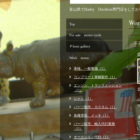
富山県でHarley Davidson専門
Wo
Top
For sale motor cycle
エ
Ｐhoto gallery
Work menu
車検、一般整備（1）
コンプリート車輌製作（1）
エンジン、トランスミッション
（1）
シャシ（1）
パーツ製作、カスタム（1）
各種塗装、メッキ（1）
パーツ販売、輸入代行業務
（1）
オークション代行（1）