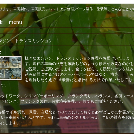
店をしております。車両製作、車両販売、レストア、修理,パーツ製作、塗装等、どんなこ
rk menu
ンジン、トランスミッション
☆
様々なエンジン、トランスミッション修理をお受けいたしま
す。現在の車輌の状態を確認しどのような修理が必要なのかを
ご説明、ご提案いたします。全てをばらして新品パーツを組み
込み綺麗にするだけのオーバーホールではなく、構造、しくみ
を理解したうえで1番最善だと思われる方法で作業いたしてお
ます。
ヘッドワーク、シリンダーボーリング 、クランク周り、
バランス、
各所レース
ラッピング、ブッシング製作、鋳物
溶接修理、
、何でもご相談ください。
各部オイル漏れ、異音、白煙などそのままにしておくと必ずどこかに弊害がで
ている車輌がほとんどです。それは車輌のシグナルと考え、早めの対応をお勧
いたします。